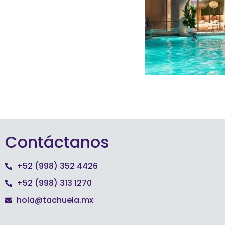
Contáctanos
+52 (998) 352 4426
+52 (998) 313 1270
hola@tachuela.mx