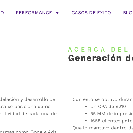
IO
PERFORMANCE
CASOS DE ÉXITO
BLO
ACERCA DEL
Generación d
delación y desarrollo de
Con esto se obtuvo durant
ntsa se posiciona como
Un CPA de $210
titividad de cada una de
55 MM de impresi
1658 clientes pote
Que lo mantuvo dentro de
taformas como Google Ads,